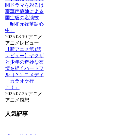
間ドラマを彩るは
豪華声優陣による
国宝級の名演技
「昭和元禄落語心
中」
2025.08.19
アニメ
アニメレビュー
【新アニメ第1話
レビュー】ヤクザ
と少年の奇妙な友
情を描くハートフ
ル（？）コメディ
「カラオケ行
こ！」
2025.07.25
アニメ
アニメ感想
人気記事