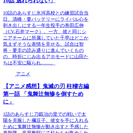
10話 逃れられない」
10話のあらすじ氷河高校との練習試合当
日、清峰・要バッテリーにライバル心を
剥き出しにする一年生投手の巻田広伸
（CV.石井マーク）。一方、彼と同じシ
ニアチームに所属していた千早はどこか
気まずそうな表情を見せる。試合は智
将・要圭の読み通りに進んでいくもの
の、時折にじみ出るアホモードに山田た
ちは不安に駆られ……。
アニメ
【アニメ感想】鬼滅の刃 柱稽古編
第一話 「鬼舞辻無惨を倒すため
に」
1話のあらすじ刀鍛冶の里での戦いで太
陽を克服した禰豆子。彼女を手に入れる
ために鬼舞辻無惨が動き出すと予感した
鬼殺隊。産屋敷邸にて柱たちが集められ