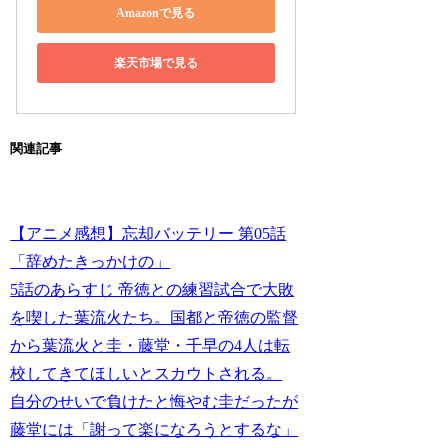
Amazonで見る
楽天市場で見る
関連記事
【アニメ感想】忘却バッテリー 第05話
「辞めたきっかけの」
5話のあらすじ 帝徳との練習試合で大敗
を喫した葉流火たち。国都と帝徳の監督
から葉流火と圭・藤堂・千早の4人は転
校してきてほしいとスカウトされる。
自分のせいで負けたと悔やむ圭だったが
藤堂には「謝って楽になろうとするな」