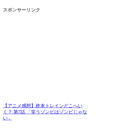
スポンサーリンク
【アニメ感想】終末トレインどこへい
く？ 第7話 「笑うゾンビはゾンビじゃな
い」