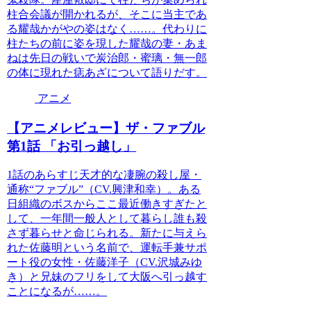
柱合会議が開かれるが、そこに当主であ
る耀哉かがやの姿はなく……。代わりに
柱たちの前に姿を現した耀哉の妻・あま
ねは先日の戦いで炭治郎・蜜璃・無一郎
の体に現れた痣あざについて語りだす。
アニメ
【アニメレビュー】ザ・ファブル
第1話 「お引っ越し」
1話のあらすじ天才的な凄腕の殺し屋・
通称“ファブル”（CV.興津和幸）。ある
日組織のボスからここ最近働きすぎたと
して、一年間一般人として暮らし誰も殺
さず暮らせと命じられる。新たに与えら
れた佐藤明という名前で、運転手兼サポ
ート役の女性・佐藤洋子（CV.沢城みゆ
き）と兄妹のフリをして大阪へ引っ越す
ことになるが……。