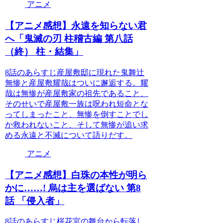
アニメ
【アニメ感想】永遠を知らない君
へ「鬼滅の刃 柱稽古編 第八話
（終） 柱・結集」
8話のあらすじ産屋敷邸に現れた鬼舞辻
無惨と産屋敷耀哉はついに邂逅する。耀
哉は無惨が産屋敷家の祖先であること、
そのせいで産屋敷一族は呪われ短命とな
ってしまったこと、無惨を倒すことでし
か救われないこと、そして無惨が追い求
める永遠と不滅について語りだす。
アニメ
【アニメ感想】白珠の本性が明ら
かに……! 烏は主を選ばない 第8
話 「侵入者」
8話のあらすじ桜花宮の舞台から転落し