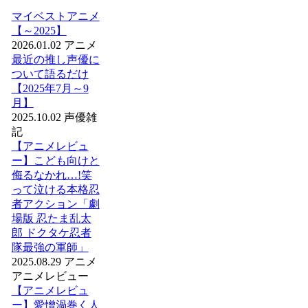
マイベストアニメ
【～2025】
2026.01.02
アニメ
最近の推し声優に
ついて語るだけ
【2025年7月～9
月】
2025.10.02
声優
雑
記
【アニメレビュ
ー】こども向けと
侮るなかれ…!笑
って泣ける本格忍
者アクション「劇
場版 忍たま乱太
郎 ドクタケ忍者
隊最強の軍師」
2025.08.29
アニメ
アニメレビュー
【アニメレビュ
ー】愛憎渦巻く人