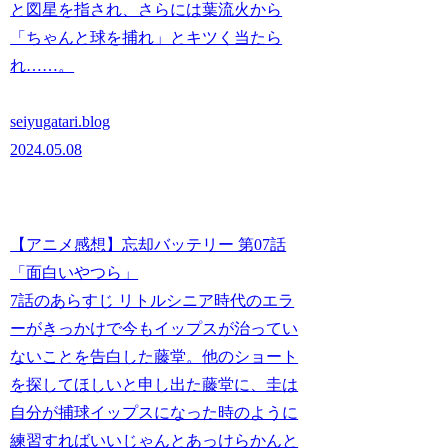
と図星を指され、さらには葉流火から
「ちゃんと球を捕れ」とキツく当たら
れ……。
seiyugatari.blog
2024.05.08
【アニメ感想】忘却バッテリー 第07話
「面白いやつら」
7話のあらすじ リトルシニア時代のエラ
ーがきっかけで今もイップスが治ってい
ないことを告白した藤堂。他のショート
を探してほしいと申し出た藤堂に、圭は
自分が捕球イップスになった時のように
練習すればいいじゃんとあっけらかんと