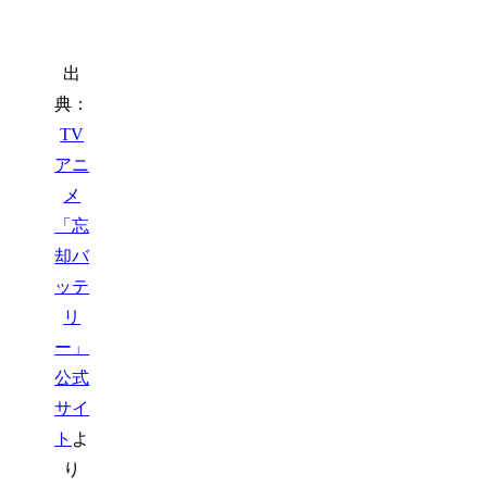
出
典：
TV
アニ
メ
「忘
却バ
ッテ
リ
ー」
公式
サイ
ト
よ
り