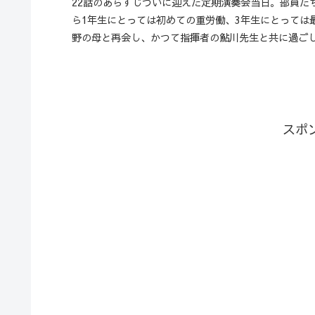
22話のあらすじついに迎えた定期演奏会当日。部員た
ら1年生にとっては初めての重労働、3年生にとっては
野の母と再会し、かつて指揮者の鮎川先生と共に過ご
スポ