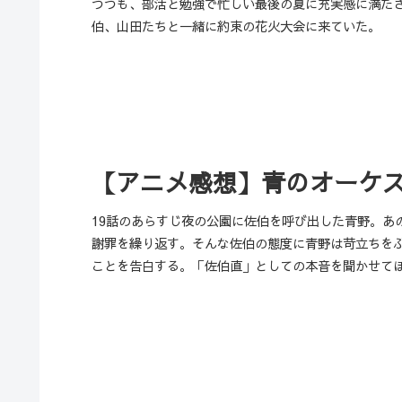
つつも、部活と勉強で忙しい最後の夏に充実感に満た
伯、山田たちと一緒に約束の花火大会に来ていた。
【アニメ感想】青のオーケスト
19話のあらすじ夜の公園に佐伯を呼び出した青野。あ
謝罪を繰り返す。そんな佐伯の態度に青野は苛立ちを
ことを告白する。「佐伯直」としての本音を聞かせて