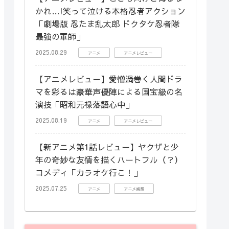
かれ…!笑って泣ける本格忍者アクション
「劇場版 忍たま乱太郎 ドクタケ忍者隊
最強の軍師」
2025.08.29
アニメ
アニメレビュー
【アニメレビュー】愛憎渦巻く人間ドラ
マを彩るは豪華声優陣による国宝級の名
演技「昭和元禄落語心中」
2025.08.19
アニメ
アニメレビュー
【新アニメ第1話レビュー】ヤクザと少
年の奇妙な友情を描くハートフル（？）
コメディ「カラオケ行こ！」
2025.07.25
アニメ
アニメ感想