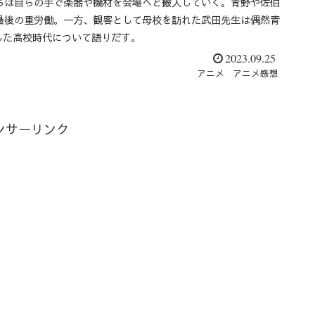
ちは自らの手で楽器や機材を会場へと搬入していく。青野や佐伯
最後の重労働。一方、観客として母校を訪れた武田先生は偶然青
した高校時代について語りだす。
2023.09.25
アニメ
アニメ感想
ンサーリンク