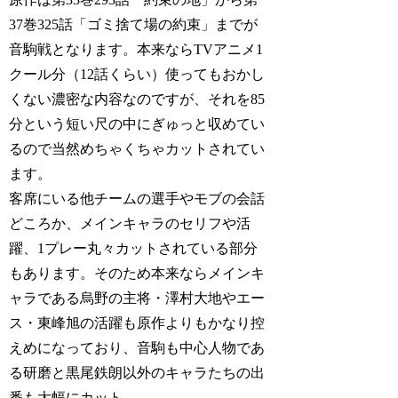
37巻325話「ゴミ捨て場の約束」までが
音駒戦となります。本来ならTVアニメ1
クール分（12話くらい）使ってもおかし
くない濃密な内容なのですが、それを85
分という短い尺の中にぎゅっと収めてい
るので当然めちゃくちゃカットされてい
ます。
客席にいる他チームの選手やモブの会話
どころか、メインキャラのセリフや活
躍、1プレー丸々カットされている部分
もあります。そのため本来ならメインキ
ャラである烏野の主将・澤村大地やエー
ス・東峰旭の活躍も原作よりもかなり控
えめになっており、音駒も中心人物であ
る研磨と黒尾鉄朗以外のキャラたちの出
番も大幅にカット。