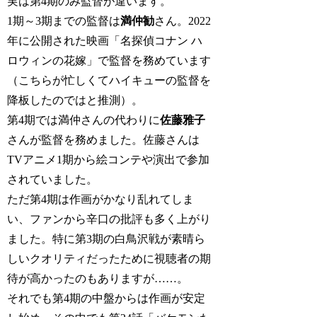
実は第4期のみ監督が違います。
1期～3期までの監督は
満仲勧
さん。2022
年に公開された映画「名探偵コナン ハ
ロウィンの花嫁」で監督を務めています
（こちらが忙しくてハイキューの監督を
降板したのではと推測）。
第4期では満仲さんの代わりに
佐藤雅子
さんが監督を務めました。佐藤さんは
TVアニメ1期から絵コンテや演出で参加
されていました。
ただ第4期は作画がかなり乱れてしま
い、ファンから辛口の批評も多く上がり
ました。特に第3期の白鳥沢戦が素晴ら
しいクオリティだったために視聴者の期
待が高かったのもありますが……。
それでも第4期の中盤からは作画が安定