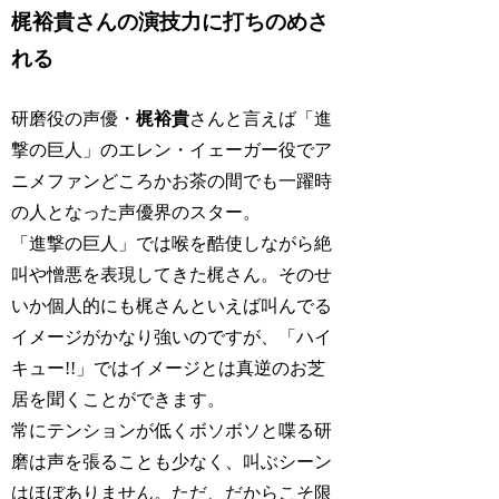
梶裕貴さんの演技力に打ちのめさ
れる
研磨役の声優・
梶裕貴
さんと言えば「進
撃の巨人」のエレン・イェーガー役でア
ニメファンどころかお茶の間でも一躍時
の人となった声優界のスター。
「進撃の巨人」では喉を酷使しながら絶
叫や憎悪を表現してきた梶さん。そのせ
いか個人的にも梶さんといえば叫んでる
イメージがかなり強いのですが、「ハイ
キュー!!」ではイメージとは真逆のお芝
居を聞くことができます。
常にテンションが低くボソボソと喋る研
磨は声を張ることも少なく、叫ぶシーン
はほぼありません。ただ、だからこそ限