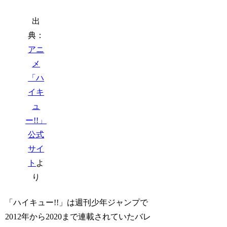
出
典：
アニ
メ
「ハ
イキ
ュ
ー!!」
公式
サイ
ト
よ
り
「ハイキュー!!」は週刊少年ジャンプで
2012年から2020まで連載されていたバレ