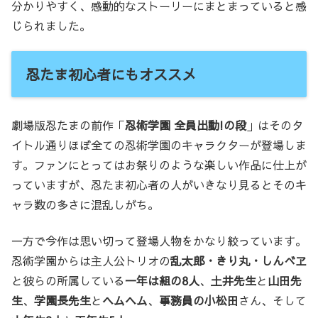
分かりやすく、感動的なストーリーにまとまっていると感
じられました。
忍たま初心者にもオススメ
劇場版忍たまの前作「
忍術学園 全員出動!の段
」はそのタ
イトル通りほぼ全ての忍術学園のキャラクターが登場しま
す。ファンにとってはお祭りのような楽しい作品に仕上が
っていますが、忍たま初心者の人がいきなり見るとそのキ
ャラ数の多さに混乱しがち。
一方で今作は思い切って登場人物をかなり絞っています。
忍術学園からは主人公トリオの
乱太郎・きり丸・しんべヱ
と彼らの所属している
一年は組の8人
、
土井先生
と
山田先
生
、
学園長先生
と
ヘムヘム
、
事務員の小松田
さん、そして