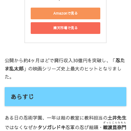
Amazonで見る
楽天市場で見る
公開から約4ヶ月ほどで興行収入30億円を突破し、「
忍た
ま乱太郎
」の映画シリーズ史上最大のヒットとなりまし
た。
あらすじ
ある日の忍術学園、一年は組の教室に教科担当の
土井先生
ざっとこんなもん
ではなくなぜか
タソガレドキ
忍軍の忍び組頭・
雑渡昆奈門