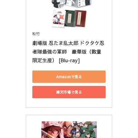
松竹
劇場版 忍たま乱太郎 ドクタケ忍
者隊最強の軍師　豪華版（数量
限定生産） [Blu-ray]
Amazonで見る
楽天市場で見る