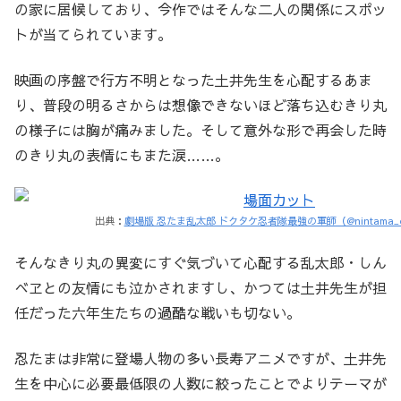
の家に居候しており、今作ではそんな二人の関係にスポッ
トが当てられています。
映画の序盤で行方不明となった土井先生を心配するあま
り、普段の明るさからは想像できないほど落ち込むきり丸
の様子には胸が痛みました。そして意外な形で再会した時
のきり丸の表情にもまた涙……。
出典：
劇場版 忍たま乱太郎 ドクタケ忍者隊最強の軍師（@nintama_e
そんなきり丸の異変にすぐ気づいて心配する乱太郎・しん
べヱとの友情にも泣かされますし、かつては土井先生が担
任だった六年生たちの過酷な戦いも切ない。
忍たまは非常に登場人物の多い長寿アニメですが、土井先
生を中心に必要最低限の人数に絞ったことでよりテーマが