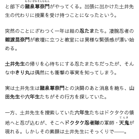
もろいずみそんなもん
と部下の
諸泉尊奈門
がやってくる。出張に出かけた土井先
生の代わりに授業を受け持つことになったという。
突然のことにざわつく一年は組の
忍たま
たち。凄腕忍者の
雑渡昆奈門
が教壇に立つと教室には異様な緊張感が漂い始
める。
土井先生
の帰りを心待ちにする忍たまたちだったが、そん
な中
きり丸
は偶然にも衝撃の事実を知ってしまう。
実は土井先生は
諸泉尊奈門
との決闘のあと消息を絶ち、
山
田先生
や
六年生
たちがその行方を探していた。
一方、土井先生を捜索していた
六年生
たちはドクタケの領
てんき
地へと忍び込むが、そこへ
ドクタケ忍者隊
の軍師・
天鬼
が
現れる。しかしその素顔は土井先生にそっくりで――。