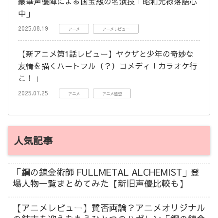
豪華声優陣による国宝級の名演技「昭和元禄落語心
中」
2025.08.19
アニメ
アニメレビュー
【新アニメ第1話レビュー】ヤクザと少年の奇妙な
友情を描くハートフル（？）コメディ「カラオケ行
こ！」
2025.07.25
アニメ
アニメ感想
人気記事
「鋼の錬金術師 FULLMETAL ALCHEMIST」登
場人物一覧まとめてみた【新旧声優比較も】
【アニメレビュー】賛否両論？アニメオリジナル