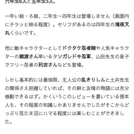
六年生6人
と
五年生5人
。
一年い組・ろ組、二年生～四年生は登場しません（画面内
にチラッと映る程度）。セリフがあるのは四年生の
滝夜叉
丸
くらいです。
他に敵キャラクターとして
ドクタケ忍者隊
や人気キャラク
ターの
雑渡さん
率いるタ
ソガレドキ忍軍
、山田先生の息子
でフリー忍者の
利吉さん
なども登場。
しかし基本的には最低限、主人公の
乱きりしん
と土井先生
の関係さえ把握していれば、その絆と友情の物語には充分
感動できるはず。かくいうこのレビューを書いている張本
人も、その程度の知識しかありませんでしたがそこからど
っぷり忍たま沼にハマる程度には楽しむことができまし
た。