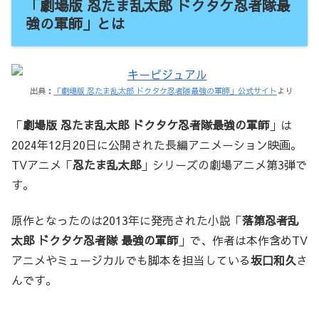
「劇場版 忍たま乱太郎 ドクタケ忍者隊最
強の軍師」とは
出典：
「劇場版 忍たま乱太郎 ドクタケ忍者隊最強の軍師」公式サイト
より
「
劇場版 忍たま乱太郎 ドクタケ忍者隊最強の軍師
」は
2024年12月20日に公開された長編アニメーション映画。
TVアニメ「
忍たま乱太郎
」シリーズの劇場アニメ第3弾で
す。
原作となったのは2013年に発売された小説「
落第忍者乱
太郎 ドクタケ忍者隊 最強の軍師
」で、作者は本作含めTV
アニメやミュージカルでも脚本を担当している
坂口和久
さ
んです。