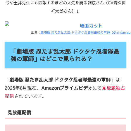
今や土井先生にも匹敵するほどの人気を誇る雑渡さん（CV森久保
祥太郎さん
）
↓
出典：
劇場版 忍たま乱太郎 ドクタケ忍者隊最強の軍師（@nintama_e
「劇場版 忍たま乱太郎 ドクタケ忍者隊最
強の軍師」はどこで見られる？
「
劇場版 忍たま乱太郎 ドクタケ忍者隊最強の軍師
」は
2025年8月現在、
Amazonプライムビデオ
にて
見放題独占
配信
されています。
見放題配信