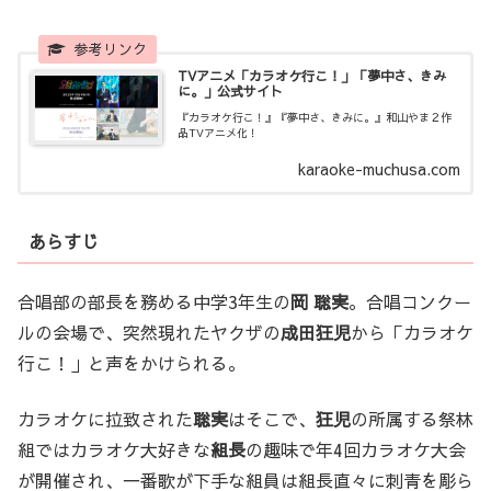
TVアニメ「カラオケ行こ！」「夢中さ、きみ
に。」公式サイト
『カラオケ行こ！』『夢中さ、きみに。』和山やま２作
品TVアニメ化！
karaoke-muchusa.com
あらすじ
合唱部の部長を務める中学3年生の
岡 聡実
。合唱コンクー
ルの会場で、突然現れたヤクザの
成田狂児
から「カラオケ
行こ！」と声をかけられる。
カラオケに拉致された
聡実
はそこで、
狂児
の所属する祭林
組ではカラオケ大好きな
組長
の趣味で年4回カラオケ大会
が開催され、一番歌が下手な組員は組長直々に刺青を彫ら