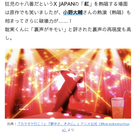
狂児の十八番だという
X JAPAN
の「
紅
」を熱唱する場面
は原作でも笑いましたが、
小野大輔
さんの熱演（熱唱）も
相まってさらに破壊力が……！
聡実くんに「裏声がキモい」と評された裏声の再現度も高
し。
出典：
『カラオケ行こ！』『夢中さ、きみに。』アニメ公式（@karaokemuchus
a）
より