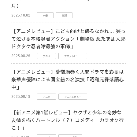
月】
2025.10.02
声優
雑記
【アニメレビュー】こども向けと侮るなかれ…!笑っ
て泣ける本格忍者アクション「劇場版 忍たま乱太郎
ドクタケ忍者隊最強の軍師」
2025.08.29
アニメ
アニメレビュー
【アニメレビュー】愛憎渦巻く人間ドラマを彩るは
豪華声優陣による国宝級の名演技「昭和元禄落語心
中」
2025.08.19
アニメ
アニメレビュー
【新アニメ第1話レビュー】ヤクザと少年の奇妙な
友情を描くハートフル（？）コメディ「カラオケ行
こ！」