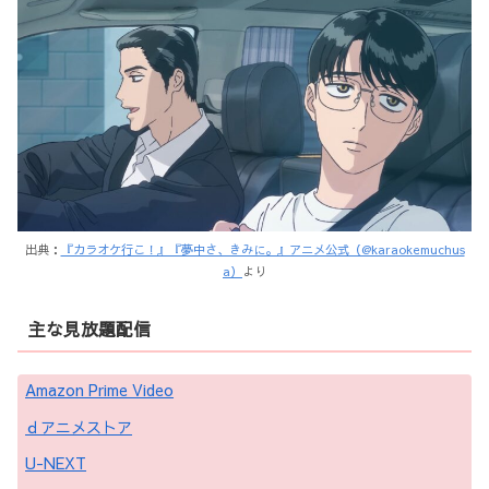
出典：
『カラオケ行こ！』『夢中さ、きみに。』アニメ公式（@karaokemuchus
a）
より
主な見放題配信
Amazon Prime Video
ｄアニメストア
U-NEXT