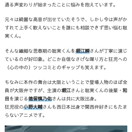
通る声変わりが始まったことに悩みを抱えています。
元々は綺麗な高音が出せていたそうで、しかし今は声がか
すれて上手く歌えないことを誰にも相談できず思い悩む聡
実くん。
そんな繊細な思春期の聡実くんを
堀江瞬
さんが丁寧に演じ
ているのが好印象。どこか自信なさげな喋り方と狂児への
（心の中の）ツッコミとのギャップも笑えます。
ちなみに本作の舞台は大阪ということで登場人物のほぼ全
員が大阪弁ですが、主演の
堀江
さんと聡実くんの後輩・
和
田
を演じる
徳留慎乃佑
さんは共に大阪出身。
狂児役の
小野大輔
さんも西日本出身で関西弁好きにもたま
らないアニメです。