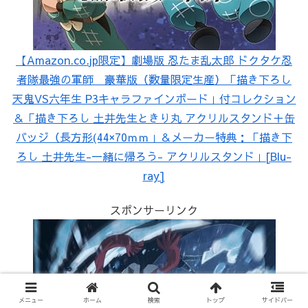
【Amazon.co.jp限定】劇場版 忍たま乱太郎 ドクタケ忍
者隊最強の軍師 豪華版（数量限定生産）「描き下ろし
天鬼VS六年生 P3キャラファインボード」付コレクション
＆「描き下ろし 土井先生ときり丸 アクリルスタンド＋缶
バッジ（長方形(44×70ｍｍ」＆メーカー特典：「描き下
ろし 土井先生-一緒に帰ろう- アクリルスタンド」[Blu-
ray]
スポンサーリンク
メニュー
ホーム
検索
トップ
サイドバー