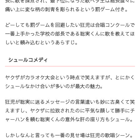
長に歌を採点され、最下位になった歌ヘタ王は組長直々に
痛い上に変な柄の刺青を彫られるという罰ゲーム付き。
どーしても罰ゲームを回避したい狂児は合唱コンクールで
一番上手かった学校の部長である聡実くんに歌を教えてほ
しいと頼み込むというあらすじ。
シュールコメディ
ヤクザがカラオケ大会という時点で笑えますが、とにかく
シュールなかけ合いが多いのが最大の魅力。
狂児が聡実に送るメッセージの言葉遣いも妙に古臭くて笑
えますし、ヤクザに拉致されたのに平気な顔して勝手にチ
ャーハンを頼む聡実くんの意外な肝の座り方もシュール。
しかしなんと言っても一番の見せ場は狂児の歌唱シーン。