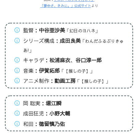
「夢中さ、きみに。」公式サイト
より
監督：
中谷亜沙美
「幻日のヨハネ」
シリーズ構成：
成田良美
「わんだふるぷりきゅ
あ!」
キャラデ：
松浦麻衣
、
谷口淳一郎
音楽：
伊賀拓郎
「【推しの子】」
アニメ制作：
動画工房
「【推しの子】」
岡 聡実：
堀江瞬
成田狂児：
小野大輔
和田：
徳留慎乃佑