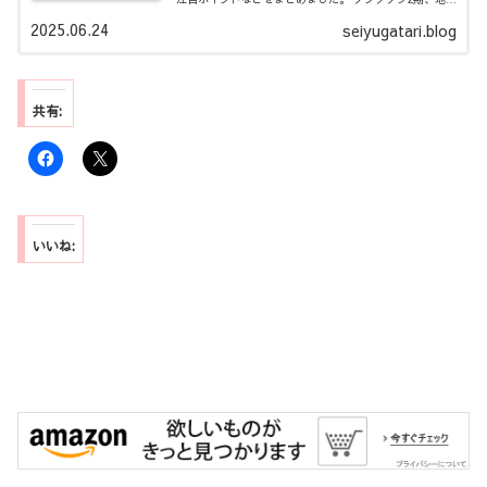
先生ぬ～べ～、タコピーの原罪、Dr.STONE4期、桃源暗
2025.06.24
seiyugatari.blog
鬼、サカデイアニメ2期、カラオケ行こ、着せ恋2期
共有:
いいね: