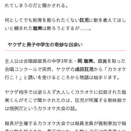
れてしまうのだと聞かされる。
何としてでも刺青を彫られたくない
狂児
に歌を教えてほし
いと頼まれた
聡実
は断ろうとするが……。
ヤクザと男子中学生の奇妙な出会い
主人公は合唱部部長の中学3年生・
岡 聡実
。銀賞を取った
合唱コンクールで突然、ヤクザの
成田狂児
から「カラオケ
行こ！」と誘いを受けるところから物語は始まります。
ヤクザ相手では逆らえず大人しくカラオケに拉致された聡
実くんがそこで聞かされたのは、狂児が所属する祭林組で
は恒例だというカラオケ大会の話。
組長が主催するカラオケ大会では組員全員が強制参加で組