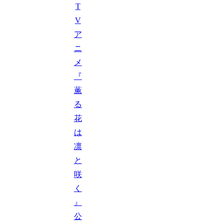
T
V
ア
ニ
メ
『
薫
る
花
は
凛
と
咲
く
』
公