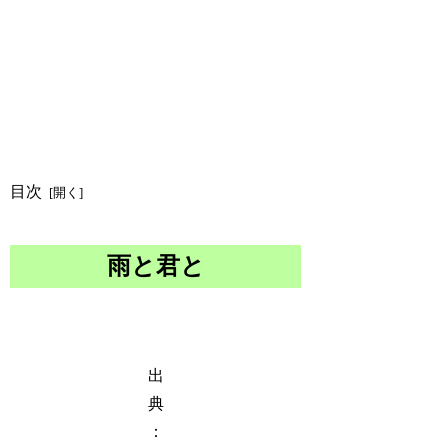
目次
雨と君と
出
典
：