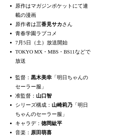
原作はマガジンポケットにて連
載の漫画
原作者は
三香見サカ
さん
青春学園ラブコメ
7月5日（土）放送開始
TOKYO MX・MBS・BS11などで
放送
監督：
黒木美幸
「明日ちゃんの
セーラー服」
准監督：
山口智
シリーズ構成：
山崎莉乃
「明日
ちゃんのセーラー服」
キャラデ：
徳岡紘平
音楽：
原田萌喜