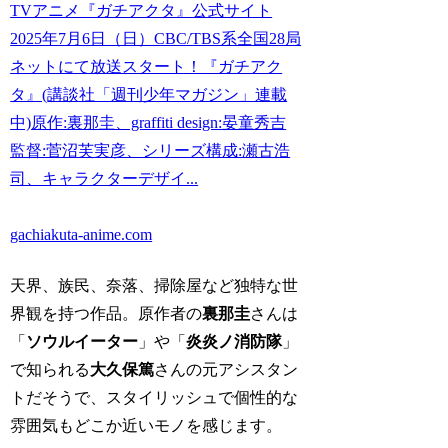
TVアニメ『ガチアクタ』公式サイト
2025年7月6日（日）CBC/TBS系全国28局
ネットにて放送スタート！『ガチアク
タ』(講談社「週刊少年マガジン」連載
中)原作:裏那圭、graffiti design:晏童秀吉
監督:菅沼芙実彦、シリーズ構成:瀬古浩
司、キャラクターデザイ...
gachiakuta-anime.com
天界、族民、奈落、掃除屋など独特な世
界観を持つ作品。原作者の
裏那圭
さんは
「
ソウルイーター
」や「
炎炎ノ消防隊
」
で知られる
大久保篤
さんの元アシスタン
トだそうで、スタイリッシュで個性的な
雰囲気もどこか近いモノを感じます。