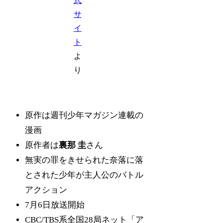
式
サ
イ
ト
よ
り
原作は週刊少年マガジン連載の
漫画
原作者は
裏那 圭
さん
無実の罪をきせられた奈落に落
とされた少年が主人公のバトル
アクション
7月6日放送開始
CBC/TBS系全国28局ネット「ア