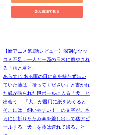
楽天市場で見る
【新アニメ第1話レビュー】深刻なツッ
コミ不足…一人と一匹の日常に癒やされ
る「雨と君と」
あらすじ ある雨の日に傘を持たず歩い
ていた藤は「拾ってください」と書かれ
た紙が貼られた段ボールに入る「犬」と
出会う。 「犬」が器用に紙をめくると
そこには「飼いやすい！」の文字が。さ
らには折りたたみ傘を差し出して猛アピ
ールする「犬」を藤は連れて帰ること