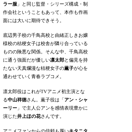
ラー服
」と同じ監督・シリーズ構成・制
作会社ということもあって、本作も作画
面には大いに期待できそう。
底辺男子校の千鳥高校と由緒正しきお嬢
様校の桔梗女子は校舎が隣り合っている
ものの険悪な関係。そんな中、千鳥高校
に通う強面だが優しい
凛太郎
と偏見を持
たない天真爛漫な桔梗女子の
薫子
が心を
通わせていく青春ラブコメ。
凛太郎役はこれがTVアニメ初主演とな
る
中山祥徳
さん。薫子役は「
アン・シャ
ーリー
」で主人公アンを感情表現豊かに
演じた
井上ほの花
さんです。
アニメファンからの信頼も厚い
キタニタ