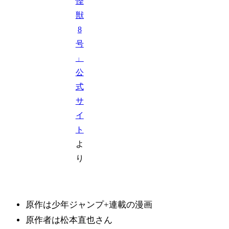
怪
獣
8
号
」
公
式
サ
イ
ト
よ
り
原作は少年ジャンプ+連載の漫画
原作者は松本直也さん