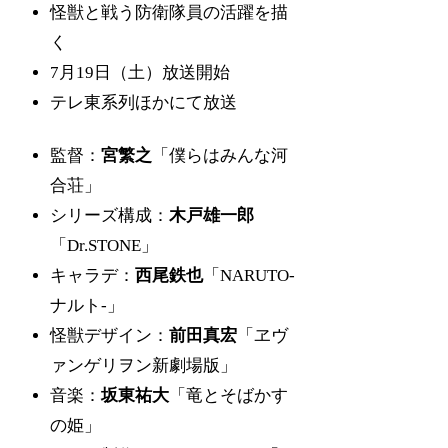
怪獣と戦う防衛隊員の活躍を描
く
7月19日（土）放送開始
テレ東系列ほかにて放送
監督：
宮繁之
「僕らはみんな河
合荘」
シリーズ構成：
木戸雄一郎
「Dr.STONE」
キャラデ：
西尾鉄也
「NARUTO‐
ナルト‐」
怪獣デザイン：
前田真宏
「ヱヴ
ァンゲリヲン新劇場版」
音楽：
坂東祐大
「竜とそばかす
の姫」