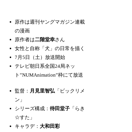
原作は週刊ヤングマガジン連載
の漫画
原作者は
二階堂幸
さん
女性と自称「犬」の日常を描く
7月5日（土）放送開始
テレビ朝日系全国24局ネッ
ト”NUMAnimation”枠にて放送
監督：
月見里智弘
「ビックリメ
ン」
シリーズ構成：
待田堂子
「らき
☆すた」
キャラデ：
大和田彩