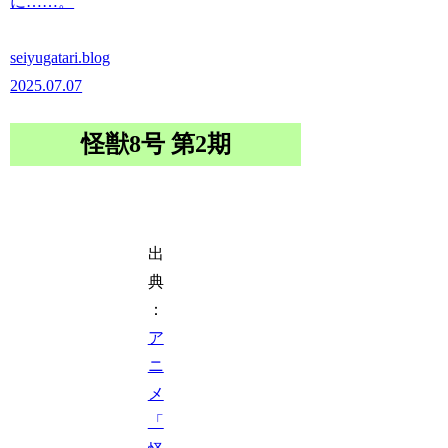
に……。
seiyugatari.blog
2025.07.07
怪獣8号 第2期
出
典
：
ア
ニ
メ
「