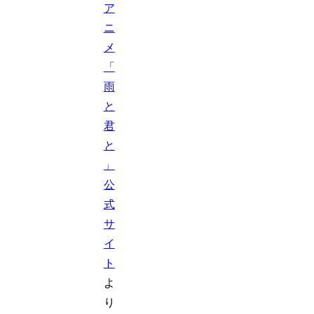
ア
ニ
メ
「
雨
と
君
と
」
公
式
サ
イ
ト
よ
り