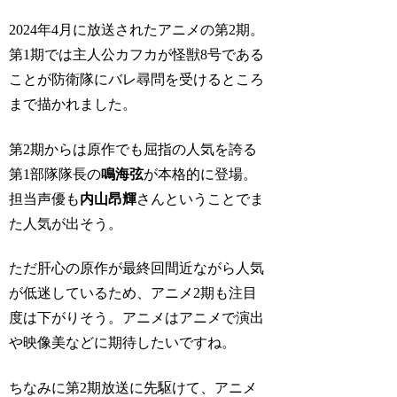
2024年4月に放送されたアニメの第2期。
第1期では主人公カフカが怪獣8号である
ことが防衛隊にバレ尋問を受けるところ
まで描かれました。
第2期からは原作でも屈指の人気を誇る
第1部隊隊長の
鳴海弦
が本格的に登場。
担当声優も
内山昂輝
さんということでま
た人気が出そう。
ただ肝心の原作が最終回間近ながら人気
が低迷しているため、アニメ2期も注目
度は下がりそう。アニメはアニメで演出
や映像美などに期待したいですね。
ちなみに第2期放送に先駆けて、
アニメ