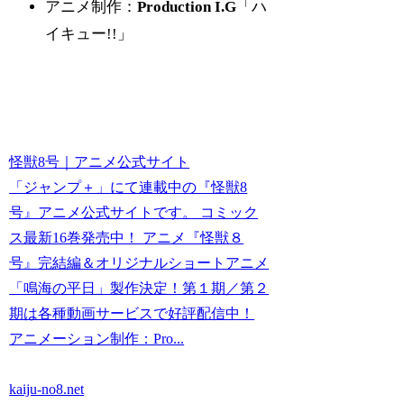
アニメ制作：
Production I.G
「ハ
イキュー!!」
怪獣8号｜アニメ公式サイト
「ジャンプ＋」にて連載中の『怪獣8
号』アニメ公式サイトです。 コミック
ス最新16巻発売中！ アニメ『怪獣８
号』完結編＆オリジナルショートアニメ
「鳴海の平日」製作決定！第１期／第２
期は各種動画サービスで好評配信中！
アニメーション制作：Pro...
kaiju-no8.net