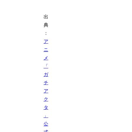
出
典
：
ア
ニ
メ
「
ガ
チ
ア
ク
タ
」
公