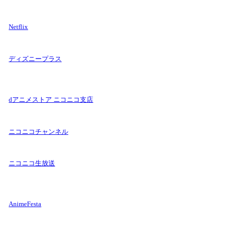
Netflix
ディズニープラス
dアニメストア ニコニコ支店
ニコニコチャンネル
ニコニコ生放送
AnimeFesta