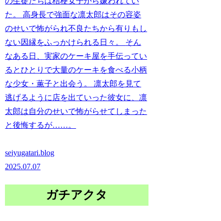
の生徒たちは桔梗女子から嫌われてい
た。 高身長で強面な凛太郎はその容姿
のせいで怖がられ不良たちから有りもし
ない因縁をふっかけられる日々。 そん
なある日、実家のケーキ屋を手伝ってい
るとひとりで大量のケーキを食べる小柄
な少女・薫子と出会う。 凛太郎を見て
逃げるように店を出ていった彼女に、凛
太郎は自分のせいで怖がらせてしまった
と後悔するが……。
seiyugatari.blog
2025.07.07
ガチアクタ