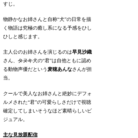
すじ。
物静かなお姉さんと自称“犬”の日常を描
く物語は究極の癒し系になる予感をひし
ひしと感じます。
主人公のお姉さんを演じるのは
早見沙織
さん、
タヌキ
犬の“君”は自他ともに認め
る動物声優だという
麦穂あんな
さんが担
当。
クールで美人なお姉さんと絶妙にデフォ
ルメされた“君”の可愛らしさだけで視聴
確定してしまいそうなほど素晴らしいビ
ジュアル。
主な見放題配信