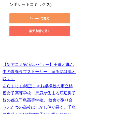
ンポケットコミックス)
Amazonで見る
楽天市場で見る
【新アニメ第1話レビュー】王道ど真ん
中の青春ラブストーリー「薫る花は凛と
咲く」
あらすじ 由緒正しきお嬢様校の市立桔
梗女子高等学校、馬鹿が集まる底辺男子
校の都立千鳥高等学校。 校舎が隣り合
うふたつの高校はしかし仲が悪く、千鳥