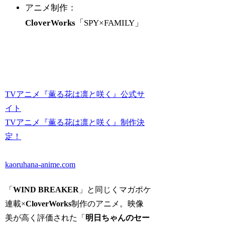
アニメ制作：
CloverWorks
「SPY×FAMILY」
TVアニメ『薫る花は凛と咲く』公式サ
イト
TVアニメ『薫る花は凛と咲く』制作決
定！
kaoruhana-anime.com
「
WIND BREAKER
」と同じくマガポケ
連載×
CloverWorks
制作のアニメ。映像
美が高く評価された「
明日ちゃんのセー