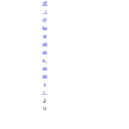
式
（
@
ka
or
uh
an
a_
an
im
e
）
よ
り