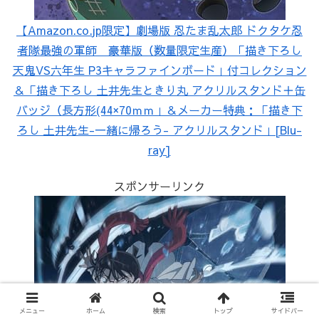
【Amazon.co.jp限定】劇場版 忍たま乱太郎 ドクタケ忍
者隊最強の軍師 豪華版（数量限定生産）「描き下ろし
天鬼VS六年生 P3キャラファインボード」付コレクション
＆「描き下ろし 土井先生ときり丸 アクリルスタンド＋缶
バッジ（長方形(44×70ｍｍ」＆メーカー特典：「描き下
ろし 土井先生-一緒に帰ろう- アクリルスタンド」[Blu-
ray]
スポンサーリンク
メニュー
ホーム
検索
トップ
サイドバー