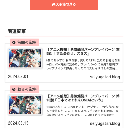
楽天市場で見る
関連記事
【アニメ感想】勇気爆発バーンブレイバーン 第
8話 「また会おう、スミス」
8話のあらすじ 日本を取り戻したATFは次なる目的地をヨ
ーロッパー方面に定める。ブレイバーンの直掩TS部隊ブ
レイブナイツの隊長となったスミスはイサミとの友情を
深め、共に世界を救おうと約束を交わした。 ところが出
2024.03.01
seiyugatari.blog
港直前、一帯は深い霧に覆われ視界も通信も途絶してし
まい……。
【アニメ感想】勇気爆発バーンブレイバーン 第
10話「日本ではそれをOMIAIという」
10話のあらすじ スペルビアを「オジサマ」と呼び彼に乗
ると宣言したルル。しかしスペルビアはそれを拒絶。 頑
なに拒むスペルビアに対し、ルルは「さっき未来から来
た」と衝撃の告白をする。ルルが見た未来ではイサミと
2024.03.15
seiyugatari.blog
ブレイバーンは哀しい結末を迎えていたことが明らかに
なり……。