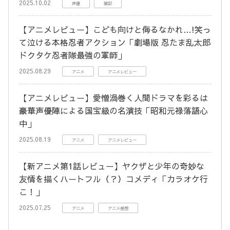
2025.10.02
声優
雑記
【アニメレビュー】こども向けと侮るなかれ…!笑っ
て泣ける本格忍者アクション「劇場版 忍たま乱太郎
ドクタケ忍者隊最強の軍師」
2025.08.29
アニメ
アニメレビュー
【アニメレビュー】愛憎渦巻く人間ドラマを彩るは
豪華声優陣による国宝級の名演技「昭和元禄落語心
中」
2025.08.19
アニメ
アニメレビュー
【新アニメ第1話レビュー】ヤクザと少年の奇妙な
友情を描くハートフル（？）コメディ「カラオケ行
こ！」
2025.07.25
アニメ
アニメ感想