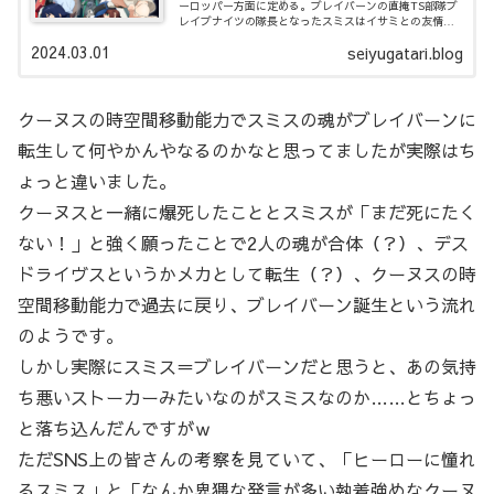
ーロッパー方面に定める。ブレイバーンの直掩TS部隊ブ
レイブナイツの隊長となったスミスはイサミとの友情を
深め、共に世界を救おうと約束を交わした。 ところが出
2024.03.01
seiyugatari.blog
港直前、一帯は深い霧に覆われ視界も通信も途絶してし
まい……。
クーヌスの時空間移動能力でスミスの魂がブレイバーンに
転生して何やかんやなるのかなと思ってましたが実際はち
ょっと違いました。
クーヌスと一緒に爆死したこととスミスが「まだ死にたく
ない！」と強く願ったことで2人の魂が合体（？）、デス
ドライヴスというかメカとして転生（？）、クーヌスの時
空間移動能力で過去に戻り、ブレイバーン誕生という流れ
のようです。
しかし実際にスミス＝ブレイバーンだと思うと、あの気持
ち悪いストーカーみたいなのがスミスなのか……とちょっ
と落ち込んだんですがｗ
ただSNS上の皆さんの考察を見ていて、「ヒーローに憧れ
るスミス」と「なんか卑猥な発言が多い執着強めなクーヌ