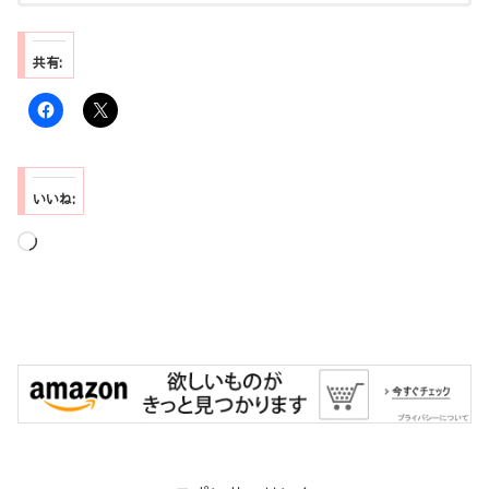
共有:
いいね:
読
み
込
み
中…