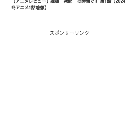
【アニメレビュー】姫様“拷問”の時間です 第1話【2024
冬アニメ1話感想】
スポンサーリンク