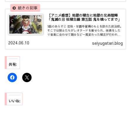
【アニメ感想】地獄の稽古に地獄の兄弟喧嘩
「鬼滅の刃 柱稽古編 第五話 鬼を喰ってまで」
5話のあらすじ 恋柱・甘露寺蜜璃のもとを訪れた炭治郎。
そこでは隊士たちがレオタードを着せられ、体操をした
り音楽に合わせて踊るなど一風変わった稽古が行われて
いた。見かけによらずハードな柔軟稽古を乗り越え次な
2024.06.10
seiyugatari.blog
る蛇柱・伊黒小芭内おばないの稽古へと向かうが、そこ
でもまた地獄の稽古が……。
共有:
いいね: