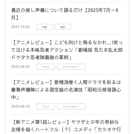
最近の推し声優について語るだけ【2025年7月～9
月】
2025.10.02
声優
雑記
【アニメレビュー】こども向けと侮るなかれ…!笑っ
て泣ける本格忍者アクション「劇場版 忍たま乱太郎
ドクタケ忍者隊最強の軍師」
2025.08.29
アニメ
アニメレビュー
【アニメレビュー】愛憎渦巻く人間ドラマを彩るは
豪華声優陣による国宝級の名演技「昭和元禄落語心
中」
2025.08.19
アニメ
アニメレビュー
【新アニメ第1話レビュー】ヤクザと少年の奇妙な
友情を描くハートフル（？）コメディ「カラオケ行