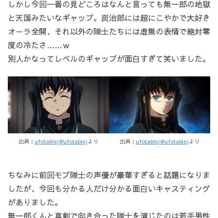
しかし今回一番の見どころはなんと言っても無一郎の地獄
と天国みたいなギャップ。炭治郎には超にこやかで大好き
オーラ全開、それ以外の隊士たちには虚無の表情で絶対零
度の冷たさ……ｗ
別人かなってレベルのギャップが面白すぎて笑いました。
出典：
ufotable(@ufotable)
より
出典：
ufotable(@ufotable)
より
ちなみに前回モブ隊士の声優が豪華すぎると話題になりま
したが、今回も分かる人だけ分かる面白いキャスティング
がありました。
無一郎くんと真剣で向き合った隊士を演じたのは若手男性