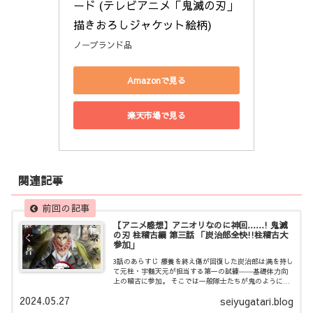
ード (テレビアニメ「鬼滅の刃」
描きおろしジャケット絵柄)
ノーブランド品
Amazonで見る
楽天市場で見る
関連記事
【アニメ感想】アニオリなのに神回……! 鬼滅
の刃 柱稽古編 第三話 「炭治郎全快!!柱稽古大
参加」
3話のあらすじ 療養を終え傷が回復した炭治郎は満を持し
て元柱・宇髄天元が担当する第一の試練――基礎体力向
上の稽古に参加。 そこでは一般隊士たちが鬼のように厳
しい宇髄によってしごかれまくっていた。上弦の鬼との
2024.05.27
seiyugatari.blog
戦いを生き残った炭治郎と宇髄の圧倒的な強さに隊士た
ちはレベルの差を見せつけられ……。