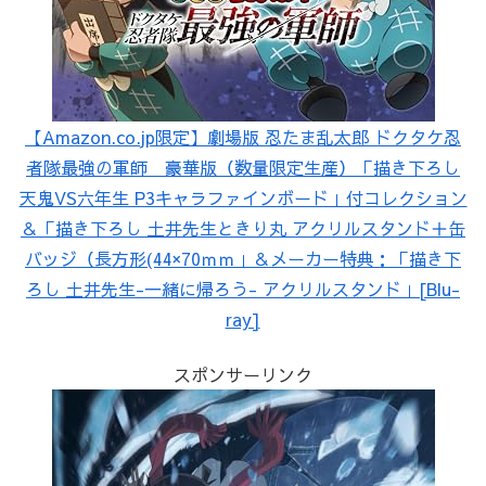
【Amazon.co.jp限定】劇場版 忍たま乱太郎 ドクタケ忍
者隊最強の軍師 豪華版（数量限定生産）「描き下ろし
天鬼VS六年生 P3キャラファインボード」付コレクション
＆「描き下ろし 土井先生ときり丸 アクリルスタンド＋缶
バッジ（長方形(44×70ｍｍ」＆メーカー特典：「描き下
ろし 土井先生-一緒に帰ろう- アクリルスタンド」[Blu-
ray]
スポンサーリンク