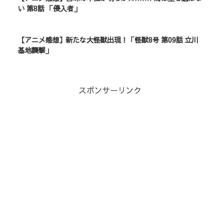
い 第8話 「侵入者」
【アニメ感想】新たな大怪獣出現！「怪獣8号 第09話 立川
基地襲撃」
スポンサーリンク