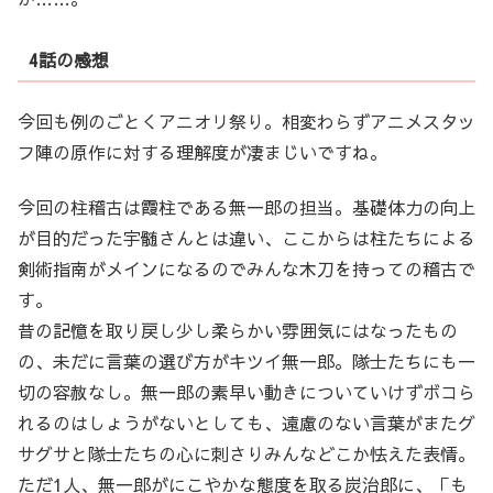
4話の感想
今回も例のごとくアニオリ祭り。相変わらずアニメスタッ
フ陣の原作に対する理解度が凄まじいですね。
今回の柱稽古は霞柱である無一郎の担当。基礎体力の向上
が目的だった宇髄さんとは違い、ここからは柱たちによる
剣術指南がメインになるのでみんな木刀を持っての稽古で
す。
昔の記憶を取り戻し少し柔らかい雰囲気にはなったもの
の、未だに言葉の選び方がキツイ無一郎。隊士たちにも一
切の容赦なし。無一郎の素早い動きについていけずボコら
れるのはしょうがないとしても、遠慮のない言葉がまたグ
サグサと隊士たちの心に刺さりみんなどこか怯えた表情。
ただ1人、無一郎がにこやかな態度を取る炭治郎に、「も