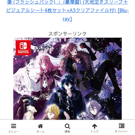
像 (フラッシュバック) 」 (豪華盤) (天地空きスリーブ＋
ビジュアルシート4枚セット+A5クリアファイル付) [Blu-
ray]
スポンサーリンク
メニュー
ホーム
検索
トップ
サイドバー