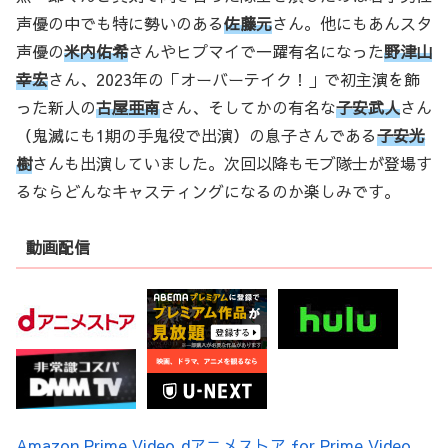
声優の中でも特に勢いのある
佐藤元
さん。他にもあんスタ
声優の
米内佑希
さんやヒプマイで一躍有名になった
野津山
幸宏
さん、2023年の「オーバーテイク！」で初主演を飾
った新人の
古屋亜南
さん、そしてかの有名な
子安武人
さん
（鬼滅にも1期の手鬼役で出演）の息子さんである
子安光
樹
さんも出演していました。次回以降もモブ隊士が登場す
るならどんなキャスティングになるのか楽しみです。
動画配信
Amazon Prime Video
dアニメストア for Prime Video