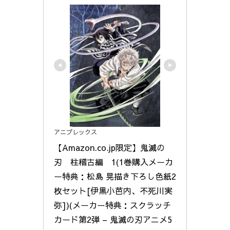
アニプレックス
【Amazon.co.jp限定】鬼滅の
刃　柱稽古編　1(1巻購入メーカ
ー特典：松島 晃描き下ろし色紙2
枚セット[伊黒小芭内、不死川実
弥])(メーカー特典：スクラッチ
カード第2弾 – 鬼滅の刃アニメ5