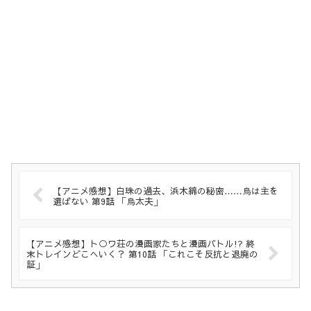
【アニメ感想】白珠の過去、浜木綿の秘密……烏は主を
選ばない 第9話 「烏太夫」
【アニメ感想】ト○ワ荘の漫画家たちと漫画バトル!? 終
末トレインどこへいく？ 第10話 「これこそ反抗と退廃の
証」