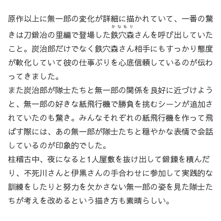
原作以上に無一郎の変化が詳細に描かれていて、一番の驚
かなもり
きは刀鍛冶の里編で登場した
鉄穴森
さんを呼び出していた
こと。炭治郎だけでなく鉄穴森さん相手にもすっかり態度
が軟化していて彼の仕事ぶりを心底信頼しているのが伝わ
ってきました。
また炭治郎が隊士たちと無一郎の関係を良好に近づけよう
と、無一郎の好きな紙飛行機で勝負を挑むシーンが追加さ
れていたのも驚き。みんなそれぞれの紙飛行機を作って飛
ばす際には、あの無一郎が隊士たちと穏やかな表情で会話
しているのが印象的でした。
柱稽古中、夜になると1人屋敷を抜け出して鍛錬を積んだ
り、不死川さんと伊黒さんの手合わせに参加して実践的な
訓練をしたりと努力を欠かさない無一郎の姿を見た隊士た
ちが考えを改めるという描き方も素晴らしい。